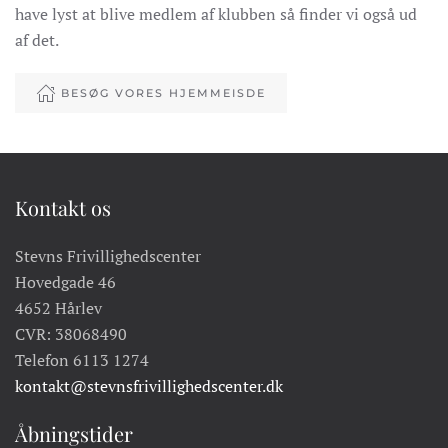
have lyst at blive medlem af klubben så finder vi også ud
af det.
BESØG VORES HJEMMEISDE
Kontakt os
Stevns Frivillighedscenter
Hovedgade 46
4652 Hårlev
CVR: 38068490
Telefon 6113 1274
kontakt@stevnsfrivillighedscenter.dk
Åbningstider